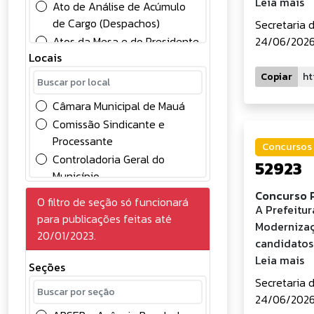
Leia mais
Ato de Análise de Acúmulo
de Cargo (Despachos)
Secretaria 
Atos da Mesa e do Presidente
24/06/2026
Locais
Atos Oficiais
Chamamento Público
Copiar
Comunicados
Câmara Municipal de Mauá
Concessão
Comissão Sindicante e
Concursos Públicos
Processante
Concursos 
Conselhos
Controladoria Geral do
52923
Contabilidade
Município
Contratos
Divisão de Controle Contábil
Concurso P
O filtro de seção só funcionará
Convocação
A Prefeitu
Gabinete do Prefeito
para publicações feitas até
Credenciamento de
Modernizaç
Gerência de Gestão e
20/01/2023.
Eventuais
candidatos
Desenvolvimento em
Deliberações
Leia mais
Recursos Humanos
Seções
Diversos
Gerência de Licitações
Secretaria 
Edital
24/06/2026
Prefeitura do Município de
Eleições