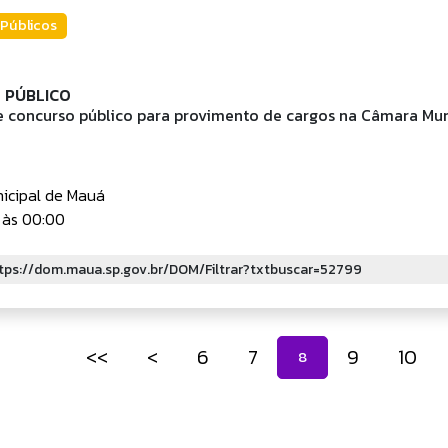
Públicos
 PÚBLICO
e concurso público para provimento de cargos na Câmara Mun
icipal de Mauá
 às 00:00
<<
<
6
7
9
10
8