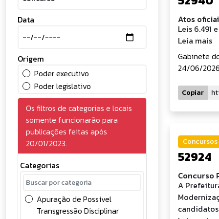
52940
Atos oficia
Data
Leis 6.491 
Leia mais
Gabinete do
Origem
24/06/2026 
Poder executivo
Poder legislativo
Copiar
Os filtros de categorias e locais
somente funcionarão para
publicações feitas após
Concursos 
20/01/2023.
52924
Categorias
Concurso P
A Prefeitu
Modernizaç
Apuração de Possível
candidatos
Transgressão Disciplinar