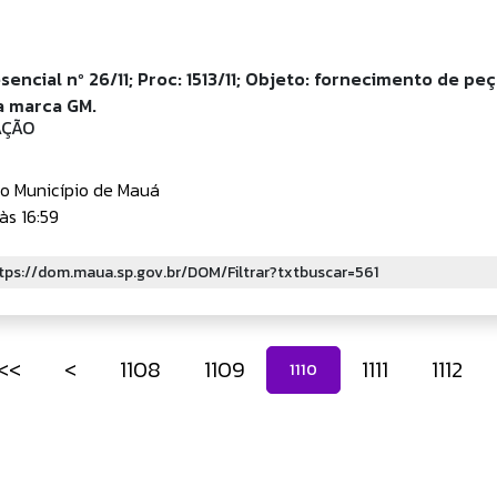
encial nº 26/11; Proc: 1513/11; Objeto: fornecimento de pe
a marca GM.
ÇÃO
do Município de Mauá
às 16:59
<<
<
1108
1109
1111
1112
1110