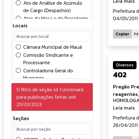
Leia mais
Ato de Análise de Acúmulo
de Cargo (Despachos)
Prefeitura 
Atos da Mesa e do Presidente
04/05/2011 
Locais
Atos Oficiais
Chamamento Público
Copiar
Comunicados
Câmara Municipal de Mauá
Concessão
Comissão Sindicante e
Concursos Públicos
Processante
Diversos
Conselhos
Controladoria Geral do
402
Contabilidade
Município
Contratos
Divisão de Controle Contábil
Pregão Pres
O filtro de seção só funcionará
Convocação
Gabinete do Prefeito
reagentes,
para publicações feitas até
Credenciamento de
HOMOLOGA
Gerência de Gestão e
20/01/2023.
Eventuais
Leia mais
Desenvolvimento em
Deliberações
Recursos Humanos
Prefeitura 
Seções
Diversos
Gerência de Licitações
28/04/2011 
Edital
Prefeitura do Município de
Eleições