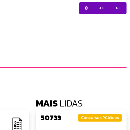
A
A
MAIS
LIDAS
50733
Concursos Públicos