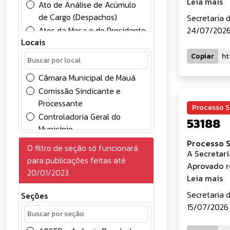
Leia mais
Ato de Análise de Acúmulo
de Cargo (Despachos)
Secretaria 
Atos da Mesa e do Presidente
24/07/2026
Locais
Atos Oficiais
Chamamento Público
Copiar
Comunicados
Câmara Municipal de Mauá
Concessão
Comissão Sindicante e
Concursos Públicos
Processante
Processo S
Conselhos
Controladoria Geral do
53188
Contabilidade
Município
Contratos
Divisão de Controle Contábil
Processo S
O filtro de seção só funcionará
Convocação
A Secretar
Gabinete do Prefeito
para publicações feitas até
Credenciamento de
Aprovado r
Gerência de Gestão e
20/01/2023.
Eventuais
Leia mais
Desenvolvimento em
Deliberações
Recursos Humanos
Secretaria 
Seções
Diversos
Gerência de Licitações
15/07/2026 
Edital
Prefeitura do Município de
Eleições