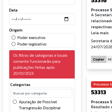
53316
Processo S
Data
A Secretar
relacionado
respectivas
Origem
Leia mais
Poder executivo
Secretaria 
Poder legislativo
24/07/2026 
Os filtros de categorias e locais
Copiar
somente funcionarão para
publicações feitas após
20/01/2023.
Categorias
Processo S
53313
Apuração de Possível
Processo S
Resultado 
Transgressão Disciplinar