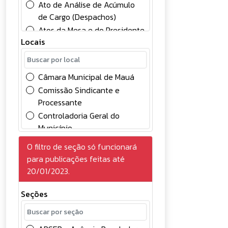
Ato de Análise de Acúmulo
de Cargo (Despachos)
Atos da Mesa e do Presidente
Locais
Atos Oficiais
Chamamento Público
Comunicados
Câmara Municipal de Mauá
Concessão
Comissão Sindicante e
Concursos Públicos
Processante
Conselhos
Controladoria Geral do
Contabilidade
Município
Contratos
Divisão de Controle Contábil
O filtro de seção só funcionará
Convocação
Gabinete do Prefeito
para publicações feitas até
Credenciamento de
Gerência de Gestão e
20/01/2023.
Eventuais
Desenvolvimento em
Deliberações
Recursos Humanos
Seções
Diversos
Gerência de Licitações
Edital
Prefeitura do Município de
Eleições