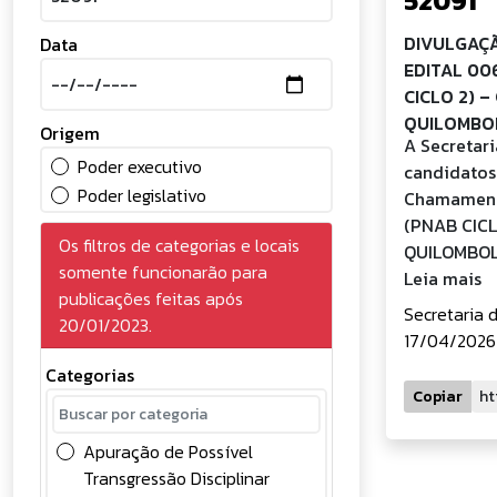
52091
DIVULGAÇÃ
Data
EDITAL 00
CICLO 2) 
QUILOMBO
Origem
A Secretari
Poder executivo
candidatos 
Poder legislativo
Chamament
(PNAB CIC
Os filtros de categorias e locais
QUILOMBOL
somente funcionarão para
Leia mais
publicações feitas após
Secretaria 
20/01/2023.
17/04/2026
Categorias
Copiar
Apuração de Possível
Transgressão Disciplinar