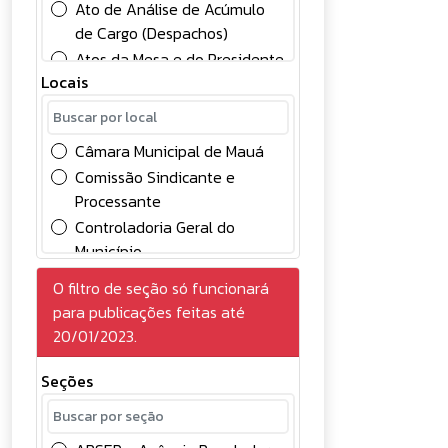
Ato de Análise de Acúmulo
de Cargo (Despachos)
Atos da Mesa e do Presidente
Locais
Atos Oficiais
Chamamento Público
Comunicados
Câmara Municipal de Mauá
Concessão
Comissão Sindicante e
Concursos Públicos
Processante
Conselhos
Controladoria Geral do
Contabilidade
Município
Contratos
Divisão de Controle Contábil
O filtro de seção só funcionará
Convocação
Gabinete do Prefeito
para publicações feitas até
Credenciamento de
Gerência de Gestão e
20/01/2023.
Eventuais
Desenvolvimento em
Deliberações
Recursos Humanos
Seções
Diversos
Gerência de Licitações
Edital
Prefeitura do Município de
Eleições