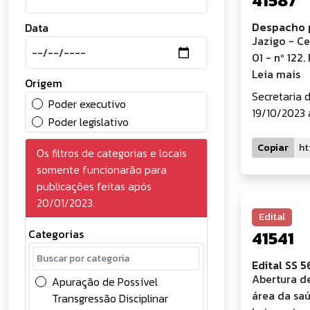
41587
Despacho p
Data
Jazigo - Ce
01 - nº 122
Leia mais
Origem
Secretaria 
Poder executivo
19/10/2023 
Poder legislativo
Copiar
Os filtros de categorias e locais
somente funcionarão para
publicações feitas após
20/01/2023.
Edital
Categorias
41541
Edital SS 
Abertura de
Apuração de Possível
área da sa
Transgressão Disciplinar