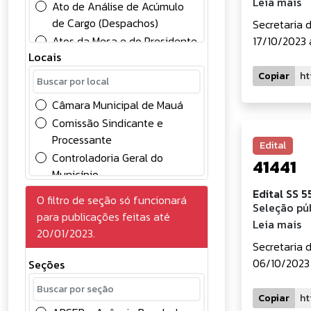
Leia mais
Ato de Análise de Acúmulo
de Cargo (Despachos)
Secretaria 
Atos da Mesa e do Presidente
17/10/2023 à
Locais
Atos Oficiais
Chamamento Público
Copiar
Comunicados
Câmara Municipal de Mauá
Concessão
Comissão Sindicante e
Concursos Públicos
Processante
Edital
Conselhos
Controladoria Geral do
41441
Contabilidade
Município
Contratos
Divisão de Controle Contábil
Edital SS 
O filtro de seção só funcionará
Convocação
Seleção púb
Gabinete do Prefeito
para publicações feitas até
Credenciamento de
Leia mais
Gerência de Gestão e
20/01/2023.
Eventuais
Desenvolvimento em
Secretaria 
Deliberações
Recursos Humanos
06/10/2023 
Seções
Diversos
Gerência de Licitações
Edital
Prefeitura do Município de
Copiar
Eleições