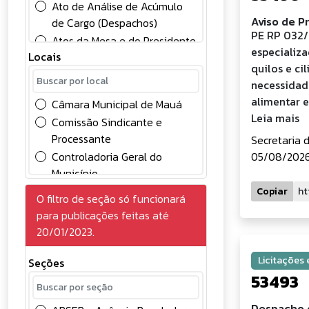
Ato de Análise de Acúmulo
Aviso de P
de Cargo (Despachos)
PE RP 032/
Atos da Mesa e do Presidente
especializa
Locais
Atos Oficiais
quilos e ci
Chamamento Público
necessidad
Comunicados
alimentar e
Câmara Municipal de Mauá
Concessão
Leia mais
Comissão Sindicante e
Concursos Públicos
Processante
Secretaria 
Conselhos
Controladoria Geral do
05/08/2026 
Contabilidade
Município
Contratos
Divisão de Controle Contábil
Copiar
O filtro de seção só funcionará
Convocação
Gabinete do Prefeito
para publicações feitas até
Credenciamento de
Gerência de Gestão e
20/01/2023.
Eventuais
Deliberações
Desenvolvimento em
Diversos
Recursos Humanos
Licitações
Seções
Edital
Gerência de Licitações
53493
Eleições
Prefeitura do Município de
Despacho 