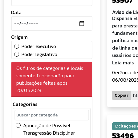
53507
Aviso de L
Data
Dispensa E
para presta
fundamento
Origem
política n
Poder executivo
de linha de
Poder legislativo
usuários do
Leia mais
Os filtros de categorias e locais
Gerência de
somente funcionarão para
06/08/2026 
publicações feitas após
20/01/2023.
Copiar
Categorias
Apuração de Possível
Licitações
Transgressão Disciplinar
53496