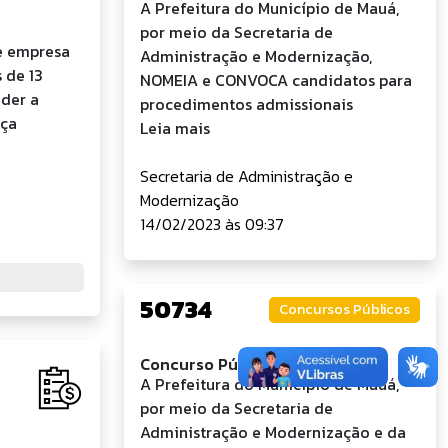
A Prefeitura do Município de Mauá,
por meio da Secretaria de
e empresa
Administração e Modernização,
 de 13
NOMEIA e CONVOCA candidatos para
nder a
procedimentos admissionais
nça
Leia mais
Secretaria de Administração e
Modernização
14/02/2023 às 09:37
50734
Concursos Públicos
Concurso Público nº 02/2025
A Prefeitura do Município de Mauá,
por meio da Secretaria de
Administração e Modernização e da