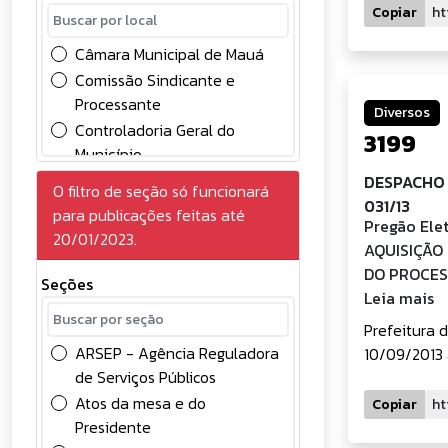
Chamamento Público
Copiar
Comunicados
Câmara Municipal de Mauá
Concessão
Comissão Sindicante e
Concursos Públicos
Processante
Diversos
Conselhos
Controladoria Geral do
3199
Contabilidade
Município
Contratos
Divisão de Controle Contábil
DESPACHO 
O filtro de seção só funcionará
Convocação
Gabinete do Prefeito
031/13
para publicações feitas até
Credenciamento de
Pregão Ele
Gerência de Gestão e
20/01/2023.
Eventuais
AQUISIÇÃO
Desenvolvimento em
Deliberações
DO PROCES
Recursos Humanos
Seções
Diversos
Leia mais
Gerência de Licitações
Edital
Prefeitura 
Prefeitura do Município de
Eleições
ARSEP - Agência Reguladora
10/09/2013 
Mauá
Frente de Trabalho
de Serviços Públicos
Processos administrativos
FUNDEB
Atos da mesa e do
Copiar
SAMA
Presidente
Licitações - Obras
Secretaria de Administração