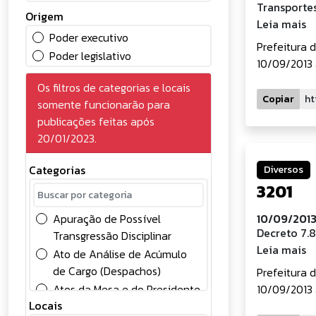
Transporte
Origem
Leia mais
Poder executivo
Prefeitura 
Poder legislativo
10/09/2013 
Os filtros de categorias e locais
Copiar
somente funcionarão para
publicações feitas após
20/01/2023.
Categorias
Diversos
3201
Apuração de Possível
10/09/2013
Decreto 7.
Transgressão Disciplinar
Leia mais
Ato de Análise de Acúmulo
de Cargo (Despachos)
Prefeitura 
Atos da Mesa e do Presidente
10/09/2013 
Locais
Atos Oficiais