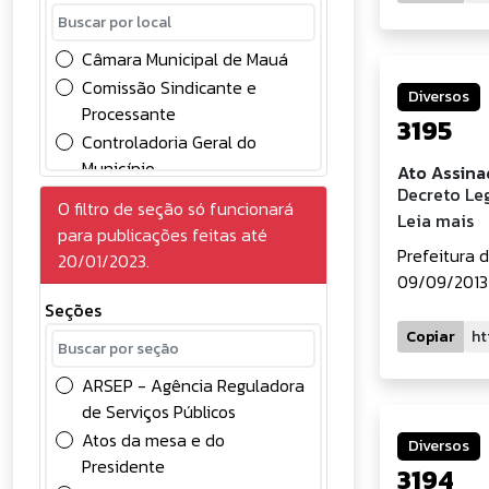
Chamamento Público
Comunicados
Câmara Municipal de Mauá
Concessão
Comissão Sindicante e
Diversos
Concursos Públicos
Processante
3195
Conselhos
Controladoria Geral do
Contabilidade
Município
Ato Assina
Contratos
Decreto Leg
Divisão de Controle Contábil
O filtro de seção só funcionará
Convocação
Leia mais
Gabinete do Prefeito
para publicações feitas até
Credenciamento de
Gerência de Gestão e
Prefeitura 
20/01/2023.
Eventuais
Desenvolvimento em
09/09/2013 
Deliberações
Recursos Humanos
Seções
Diversos
Gerência de Licitações
Copiar
Edital
Prefeitura do Município de
Eleições
ARSEP - Agência Reguladora
Mauá
Frente de Trabalho
de Serviços Públicos
Processos administrativos
FUNDEB
Atos da mesa e do
SAMA
Diversos
Presidente
Licitações - Obras
Secretaria de Administração
3194