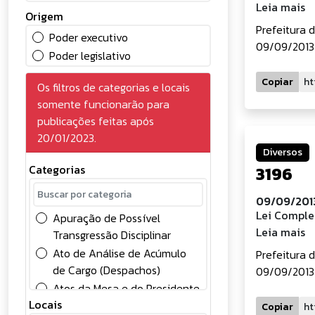
Leia mais
Origem
Prefeitura 
Poder executivo
09/09/2013 
Poder legislativo
Copiar
Os filtros de categorias e locais
somente funcionarão para
publicações feitas após
20/01/2023.
Diversos
Categorias
3196
09/09/2013
Lei Comple
Apuração de Possível
Leia mais
Transgressão Disciplinar
Ato de Análise de Acúmulo
Prefeitura 
de Cargo (Despachos)
09/09/2013 
Atos da Mesa e do Presidente
Locais
Atos Oficiais
Copiar