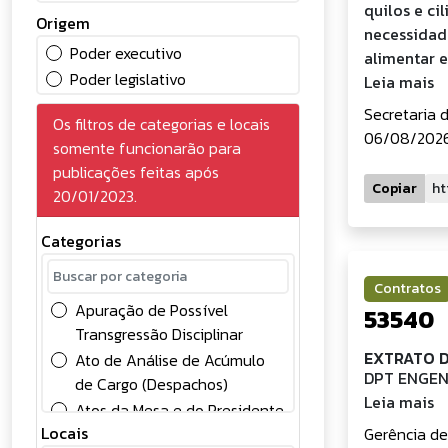
quilos e ci
Origem
necessidad
Poder executivo
alimentar e
Poder legislativo
Leia mais
Secretaria 
Os filtros de categorias e locais
06/08/2026
somente funcionarão para
publicações feitas após
Copiar
20/01/2023.
Categorias
Contratos
Apuração de Possível
53540
Transgressão Disciplinar
EXTRATO 
Ato de Análise de Acúmulo
DPT ENGEN
de Cargo (Despachos)
Leia mais
Atos da Mesa e do Presidente
Locais
Gerência de
Atos Oficiais