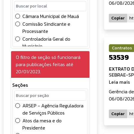
06/08/2026
Chamamento Público
Comunicados
Câmara Municipal de Mauá
Copiar
Concessão
Comissão Sindicante e
Concursos Públicos
Processante
Conselhos
Controladoria Geral do
Contabilidade
Município
Contratos
Contratos
Divisão de Controle Contábil
53539
O filtro de seção só funcionará
Convocação
Gabinete do Prefeito
para publicações feitas até
Credenciamento de
EXTRATO 
Gerência de Gestão e
20/01/2023.
Eventuais
SEBRAE-SP 
Desenvolvimento em
Deliberações
Leia mais
Recursos Humanos
Seções
Diversos
Gerência de Licitações
Gerência de
Edital
06/08/2026 
Prefeitura do Município de
Eleições
ARSEP - Agência Reguladora
Mauá
Frente de Trabalho
de Serviços Públicos
Processos administrativos
Copiar
FUNDEB
Atos da mesa e do
SAMA
Presidente
Licitações - Obras
Secretaria de Administração