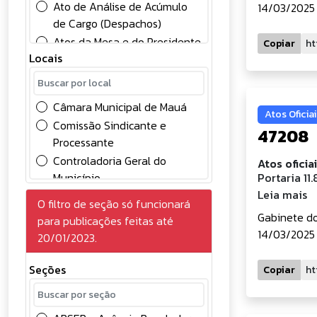
Ato de Análise de Acúmulo
14/03/2025 
de Cargo (Despachos)
Atos da Mesa e do Presidente
Copiar
Locais
Atos Oficiais
Chamamento Público
Comunicados
Câmara Municipal de Mauá
Atos Oficiai
Concessão
Comissão Sindicante e
47208
Concursos Públicos
Processante
Conselhos
Controladoria Geral do
Atos oficia
Contabilidade
Município
Portaria 11
Contratos
Leia mais
Divisão de Controle Contábil
O filtro de seção só funcionará
Convocação
Gabinete do Prefeito
Gabinete do
para publicações feitas até
Credenciamento de
Gerência de Gestão e
14/03/2025 
20/01/2023.
Eventuais
Desenvolvimento em
Deliberações
Recursos Humanos
Seções
Copiar
Diversos
Gerência de Licitações
Edital
Prefeitura do Município de
Eleições