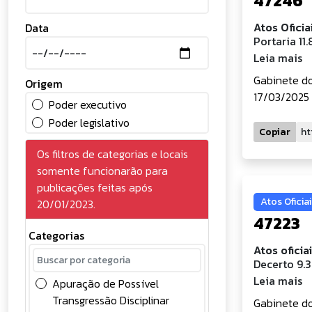
47246
Atos Oficia
Data
Portaria 11
Leia mais
Gabinete do
Origem
17/03/2025 
Poder executivo
Poder legislativo
Copiar
Os filtros de categorias e locais
somente funcionarão para
publicações feitas após
Atos Oficiai
20/01/2023.
47223
Categorias
Atos oficia
Decerto 9.
Leia mais
Apuração de Possível
Transgressão Disciplinar
Gabinete do